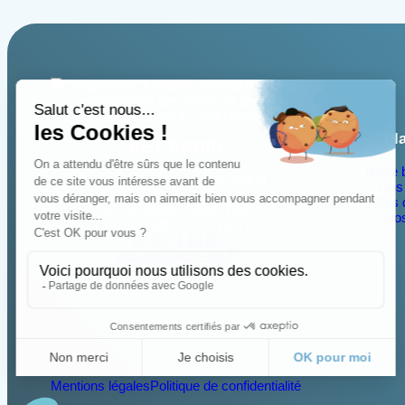
Pl
BET BABIN
Notre 
Notre conseil pour votre confort.
Nos 
Nos q
10, rue Martin Luther King
Nos
14280 SAINT CONTEST
02 31 71 18 00
accueil@babin-bet.fr
Mentions légales
Politique de confidentialité