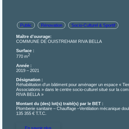
Public
Rénovation
Socio-Culturel & Sportif
Maître d’ouvrage:
COMMUNE DE OUISTREHAM RIVA BELLA
Surface :
2
770 m
Année :
2019 – 2021
Désignation :
Réhabilitation d’un bâtiment pour aménager un espace « Tie
Associations » dans le centre socio-culturel situé sur l
RIVA BELLA »
Montant du (des) lot(s) traité(s) par le BET :
Plomberie sanitaire – Chauffage –Ventilation mécanique doubl
135 355 € T.T.C.
En savoir plus