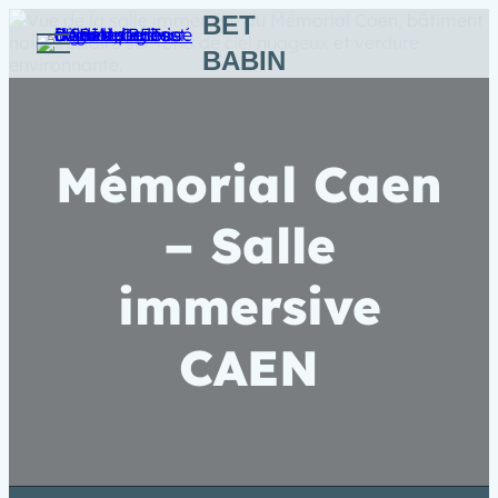
Aller
BET
au
BABIN
contenu
Mémorial Caen
– Salle
immersive
CAEN