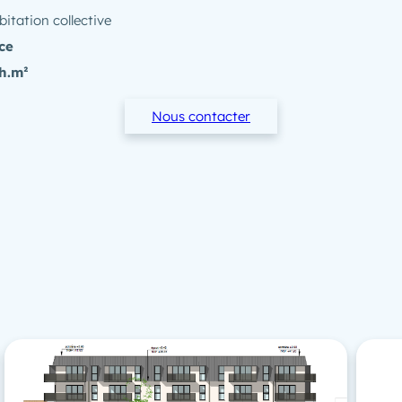
itation collective
ce
h.m²
Nous contacter