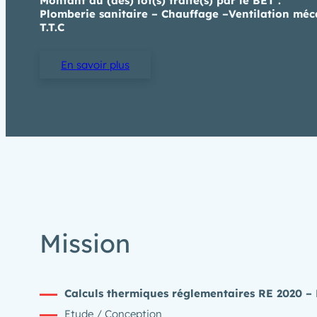
Montant du (des) lot(s) traité(s) par le BET :
Plomberie sanitaire – Chauffage –Ventilation méc
T.T.C
En savoir plus
Mission
Calculs thermiques réglementaires RE 2020 –
Etude / Conception