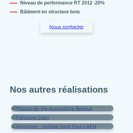
Niveau de performance RT 2012 -20%
Bâtiment en structure bois
Nous contacter
Maison de Vie
Gymnase –
Associative
collège Saint
Nos autres réalisations
Patinoire
BAYEUX
Paul
CAEN
CAEN