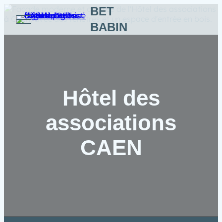
Aller
BET
au
BABIN
contenu
Hôtel des
associations
CAEN