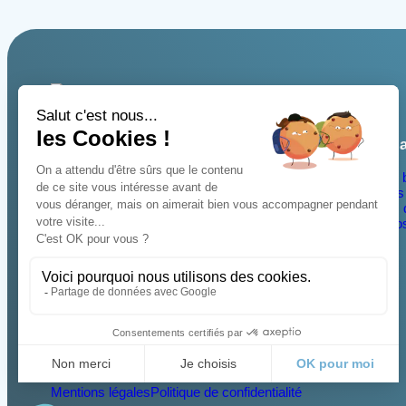
Pl
BET BABIN
Notre 
Notre conseil pour votre confort.
Nos 
Nos q
10, rue Martin Luther King
Nos
14280 SAINT CONTEST
02 31 71 18 00
accueil@babin-bet.fr
Mentions légales
Politique de confidentialité