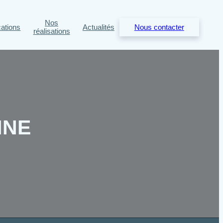
Nos
cations
Actualités
Nous contacter
réalisations
NNE